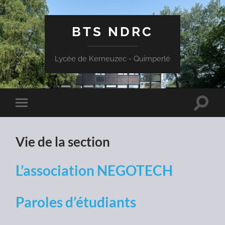
BTS NDRC
Lycée de Kerneuzec - Quimperlé
Toggle
Toggle
search
mobile
field
menu
Vie de la section
L’association NEGOTECH
Paroles d’étudiants