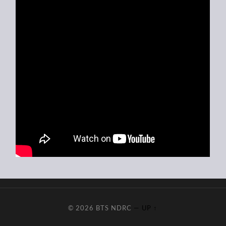
© 2026
BTS NDRC
—
UP ↑