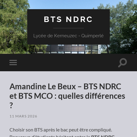
BTS NDRC
Lycée de Kerneuzec - Quimperlé
Toggle
Toggle
search
mobile
field
menu
Amandine Le Beux – BTS NDRC
et BTS MCO : quelles différences
?
11 MARS 2026
Choisir son BTS après le bac peut être compliqué.
Beaucoup d’étudiants hésitent entre le
BTS NDRC