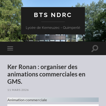
BTS NDRC
Lycée de Kerneuzec - Quimperlé
Toggle
Toggle
search
mobile
field
menu
Ker Ronan : organiser des
animations commerciales en
GMS.
11 MARS 2026
Animation commerciale