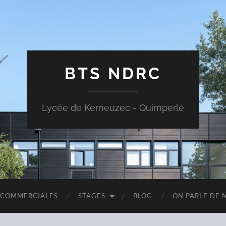
BTS NDRC
Lycée de Kerneuzec - Quimperlé
 COMMERCIALES
STAGES
BLOG
ON PARLE DE N