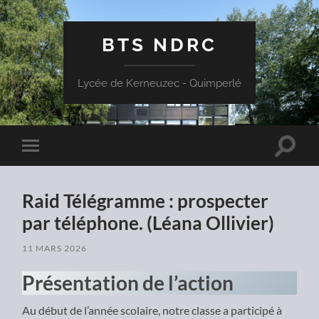
BTS NDRC
Lycée de Kerneuzec - Quimperlé
Toggle
Toggle
search
mobile
field
menu
Raid Télégramme : prospecter
par téléphone. (Léana Ollivier)
11 MARS 2026
Présentation de l’action
Au début de l’année scolaire, notre classe a participé à