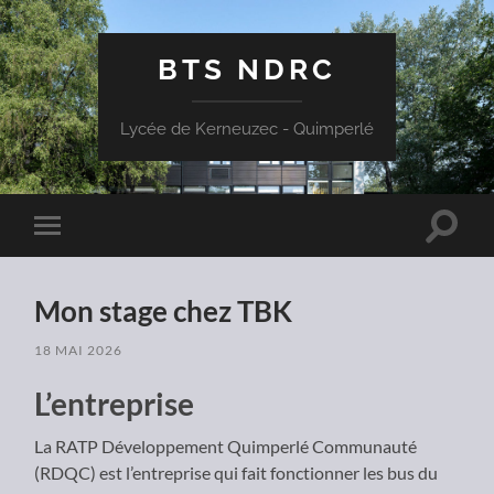
BTS NDRC
Lycée de Kerneuzec - Quimperlé
Toggle
Toggle
search
mobile
field
menu
Mon stage chez TBK
18 MAI 2026
L’entreprise
La RATP Développement Quimperlé Communauté
(RDQC) est l’entreprise qui fait fonctionner les bus du