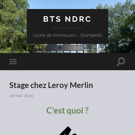
BTS NDRC
Lycée de Kerneuzec - Quimperlé
Toggle
Toggle
search
mobile
field
menu
Stage chez Leroy Merlin
18 MAI 2026
C’est quoi ?